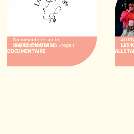
Documentaire sur le
ALLST
LADIES ON STAGE
LES 
dispositif Ladies On Stage !
SANNO
DOCUMENTAIRE
ALLSTA